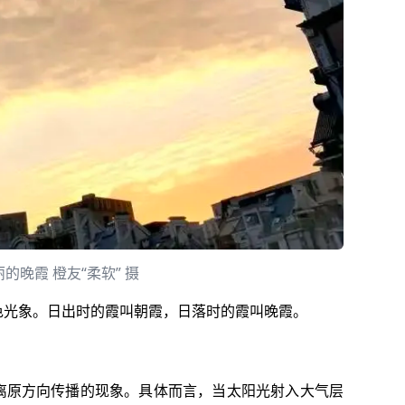
的晚霞 橙友“柔软” 摄
色光象。日出时的霞叫朝霞，日落时的霞叫晚霞。
离原方向传播的现象。具体而言，当太阳光射入大气层