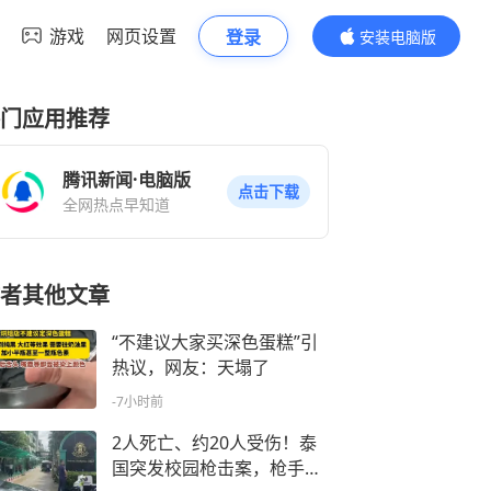
游戏
网页设置
登录
安装电脑版
内容更精彩
门应用推荐
腾讯新闻·电脑版
点击下载
全网热点早知道
者其他文章
“不建议大家买深色蛋糕”引
热议，网友：天塌了
-7小时前
2人死亡、约20人受伤！泰
国突发校园枪击案，枪手为