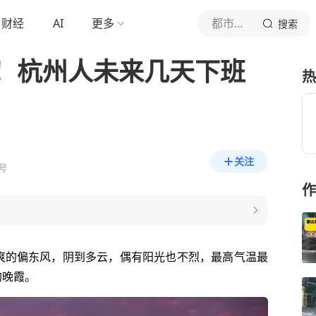
财经
AI
更多
都市快报橙柿互动
搜索
！杭州人未来几天下班
热
关注
号
作
爽的偏东风，阴到多云，偶有阳光也不烈，最高气温最
的晚霞。