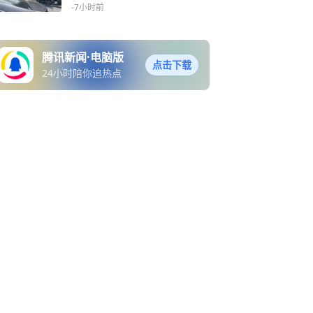
一名学生，仍藏在学校附近
-7小时前
腾讯新闻·电脑版
点击下载
24小时陪你追热点