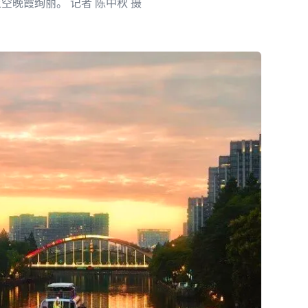
空晚霞绚丽。 记者 陈中秋 摄
？