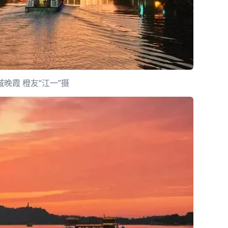
晚霞 橙友“江一”摄