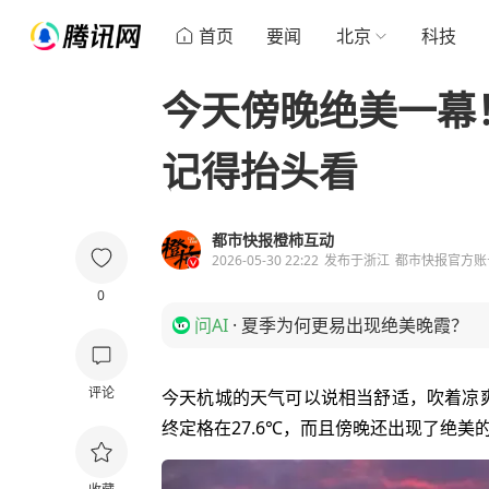
首页
要闻
北京
科技
今天傍晚绝美一幕
记得抬头看
都市快报橙柿互动
2026-05-30 22:22
发布于
浙江
都市快报官方账
0
问AI
·
夏季为何更易出现绝美晚霞？
评论
今天杭城的天气可以说相当舒适，吹着凉
终定格在27.6℃，而且傍晚还出现了绝美