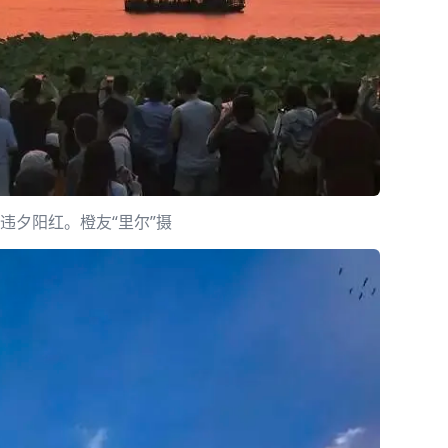
久违夕阳红。橙友“里尔”摄