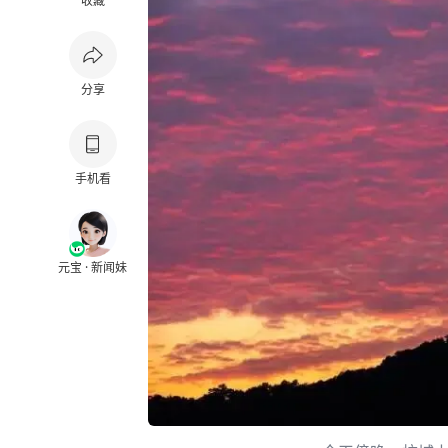
收藏
分享
手机看
元宝 · 新闻妹