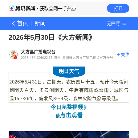
· 获取全网一手热点
打开
首页
新闻
无障碍
2026年5月30日《大方新闻》
大方县广播电视台
关注
2026年5月30日22:17
贵州
贵州省大方县广播电视台官方账号
明日天气
2026年
5月31
日，星期天，农历四月十五，
预计今天夜间
到明天白天，多云间阴天，午后有阵雨或雷雨，城区气
温15～26℃，偏北风3～4级，森林火险气象等级低。
今日
完整视频
☟
点击观看
请