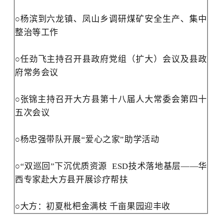
○
杨滨到六龙镇、凤山乡调研煤矿安全生产、集中
整治等工作
○
任劲飞主持召开县政府党组（扩大）会议及县政
府常务会议
○
张锦主持召开
大方县第十八届人大常委会第四十
五次会议
○
杨忠强带队开展“爱心之家”助学活动
○
“
双巡回
”
下沉优质资源
ESD技术落地基层——华
西专家赴大方县开展诊疗帮扶
○
大方：初夏枇杷金满枝
千亩果园迎丰收