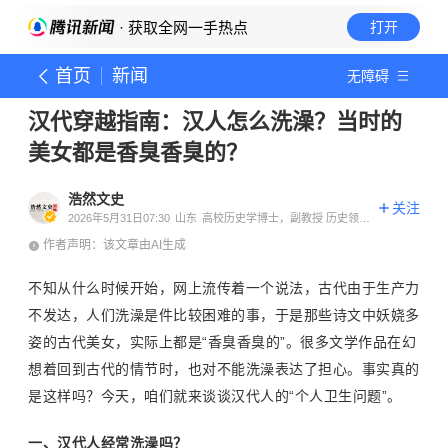
· 获取全网一手热点
打开
首页
新闻
无障碍
汉代穿越指南：汉人怎么洗澡？当时的
美女都是香臭香臭的？
浩然文史
关注
2026年5月31日07:30
山东
高校历史学博士，副教授 历史领域
创作者
作者声明：该文章由AI生成
不知从什么时候开始，网上流传着一个说法，古代由于生产力
不发达，人们洗澡是件比较困难的事，于是那些诗文中妖娆多
姿的古代美女，实际上都是“香臭香臭的”。很多文学作品在幻
想着回到古代的情节时，也对不能洗澡表达了担心。事实真的
是这样吗？今天，咱们就来谈谈汉代人的“个人卫生问题”。
一、汉代人经常洗澡吗？