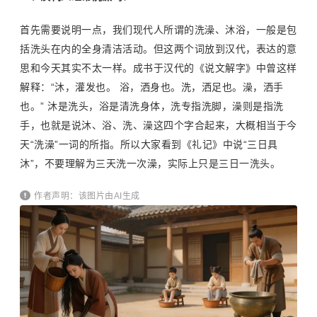
首先需要说明一点，我们现代人所谓的洗澡、沐浴，一般是包
括洗头在内的全身清洁活动。但这两个词放到汉代，表达的意
思和今天其实不太一样。成书于汉代的《说文解字》中曾这样
解释：“沐，灌发也。 浴，洒身也。洗，洒足也。澡，洒手
也。” 沐是洗头，浴是清洗身体，洗专指洗脚，澡则是指洗
手，也就是说沐、浴、洗、澡这四个字合起来，大概相当于今
天“洗澡”一词的所指。所以大家看到《礼记》中说“三日具
沐”，不要理解为三天洗一次澡，实际上只是三日一洗头。
作者声明：该图片由AI生成