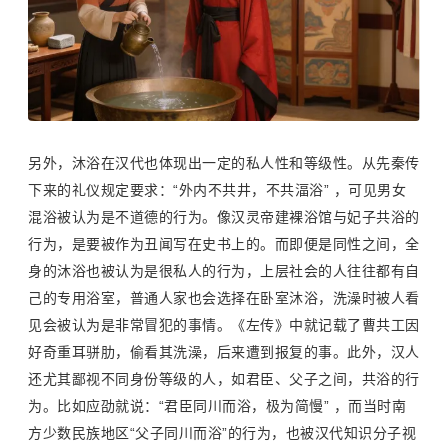
另外，沐浴在汉代也体现出一定的私人性和等级性。从先秦传
下来的礼仪规定要求：“外内不共井，不共湢浴” ，可见男女
混浴被认为是不道德的行为。像汉灵帝建裸浴馆与妃子共浴的
行为，是要被作为丑闻写在史书上的。而即便是同性之间，全
身的沐浴也被认为是很私人的行为，上层社会的人往往都有自
己的专用浴室，普通人家也会选择在卧室沐浴，洗澡时被人看
见会被认为是非常冒犯的事情。《左传》中就记载了曹共工因
好奇重耳骈肋，偷看其洗澡，后来遭到报复的事。此外，汉人
还尤其鄙视不同身份等级的人，如君臣、父子之间，共浴的行
为。比如应劭就说：“君臣同川而浴，极为简慢” ，而当时南
方少数民族地区“父子同川而浴”的行为，也被汉代知识分子视