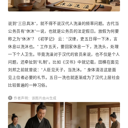
说到“三日具沐”，就不得不说汉代人洗澡的频率问题。古代当
公务员有“休沐”一说，也就是公务员的法定假日。放假为何要
称之为“休沐”？《初学记》 云：“汉律，吏五日得一下沐，言
休息以洗沐也。” 工作五天，要回家休息一下，洗洗头，处理
一下个人卫生。毕竟洗澡对于汉代的官员来说，也不仅是个人
问题，还牵扯到“礼制”。比如《汉书》中就记载，
田横
在面见
刘邦
之前就曾说：“人臣见天子，当洗沐。” 身体清洁这是面
见上位者必要的礼节。五日一洗也就逐渐成为了汉代上层社会
比较普遍的一种习俗。
作者声明：该图片由AI生成