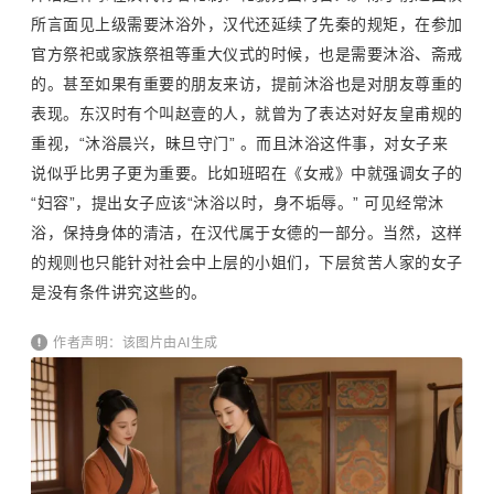
所言面见上级需要沐浴外，汉代还延续了先秦的规矩，在参加
官方祭祀或家族祭祖等重大仪式的时候，也是需要沐浴、斋戒
的。甚至如果有重要的朋友来访，提前沐浴也是对朋友尊重的
表现。东汉时有个叫赵壹的人，就曾为了表达对好友皇甫规的
重视，“沐浴晨兴，昧旦守门” 。而且沐浴这件事，对女子来
说似乎比男子更为重要。比如
班昭
在《女戒》中就强调女子的
“妇容”，提出女子应该“沐浴以时，身不垢辱。” 可见经常沐
浴，保持身体的清洁，在汉代属于女德的一部分。当然，这样
的规则也只能针对社会中上层的小姐们，下层贫苦人家的女子
是没有条件讲究这些的。
作者声明：该图片由AI生成