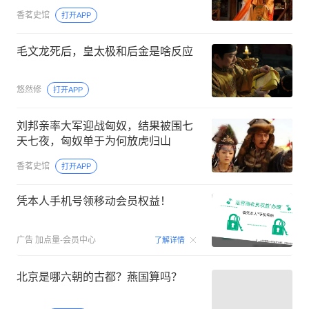
香茗史馆
打开APP
毛文龙死后，皇太极和后金是啥反应
悠然修
打开APP
刘邦亲率大军迎战匈奴，结果被围七
天七夜，匈奴单于为何放虎归山
香茗史馆
打开APP
凭本人手机号领移动会员权益！
00:15
广告
加点量-会员中心
了解详情
北京是哪六朝的古都？燕国算吗？