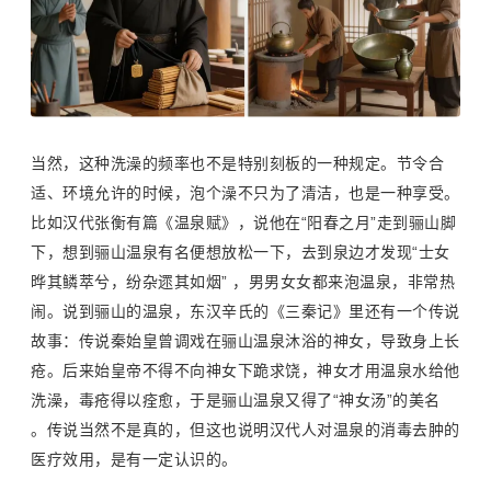
当然，这种洗澡的频率也不是特别刻板的一种规定。节令合
适、环境允许的时候，泡个澡不只为了清洁，也是一种享受。
比如汉代张衡有篇《温泉赋》，说他在“阳春之月”走到
骊山
脚
下，想到骊山温泉有名便想放松一下，去到泉边才发现“士女
晔其鳞萃兮，纷杂遝其如烟” ，男男女女都来泡温泉，非常热
闹。说到骊山的温泉，东汉辛氏的《三秦记》里还有一个传说
故事：传说秦始皇曾调戏在骊山温泉沐浴的神女，导致身上长
疮。后来始皇帝不得不向神女下跪求饶，神女才用温泉水给他
洗澡，毒疮得以痊愈，于是骊山温泉又得了“神女汤”的美名
。传说当然不是真的，但这也说明汉代人对温泉的消毒去肿的
医疗效用，是有一定认识的。