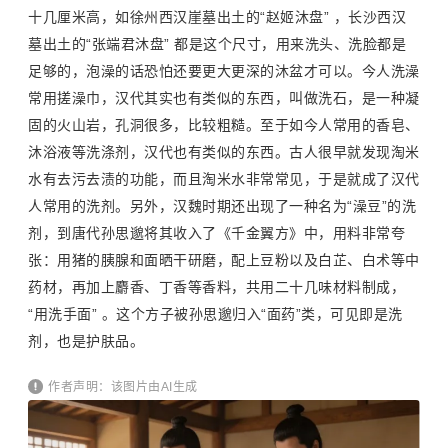
十几厘米高，如徐州西汉崖墓出土的“赵姬沐盘” ，长沙西汉
墓出土的“张端君沐盘” 都是这个尺寸，用来洗头、洗脸都是
足够的，泡澡的话恐怕还要更大更深的沐盆才可以。今人洗澡
常用搓澡巾，汉代其实也有类似的东西，叫做洗石，是一种凝
固的火山岩，孔洞很多，比较粗糙。至于如今人常用的香皂、
沐浴液等洗涤剂，汉代也有类似的东西。古人很早就发现淘米
水有去污去渍的功能，而且淘米水非常常见，于是就成了汉代
人常用的洗剂。另外，汉魏时期还出现了一种名为“澡豆”的洗
剂，到唐代孙思邈将其收入了《千金翼方》中，用料非常夸
张：用猪的胰腺和面晒干研磨，配上豆粉以及白芷、白术等中
药材，再加上麝香、丁香等香料，共用二十几味材料制成，
“用洗手面” 。这个方子被孙思邈归入“面药”类，可见即是洗
剂，也是护肤品。
作者声明：该图片由AI生成