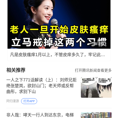
了解详情
凡是皮肤瘙痒1月以上，不管皮痒多久了，牢记此法，快！准！狠！
相关推荐
打开腾讯新闻查看更多
一人之下771话解读（上）：刘师兄拒
绝张楚岚，欲封山门；老天师或反帮
曲彤，求别下山
同归漫游
打开APP
非人哉：哮天一行人到达东京，电梯