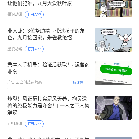
让他们犯难，九月大爱秋叶原
墨说动漫
打开APP
非人哉：3位帮助精卫带过孩子的角
色，九月接回家，朱雀教绝招
墨说动漫
打开APP
凭本人手机号：验证后获取！#运营商
业务
00:15
广告
云启创想运营商
了解详情
炸裂！风正豪其实是风天养，拘灵遣
将的终极能力是夺舍！| 一人之下人物
解读
同归漫游
打开APP