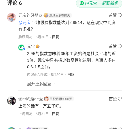
评论
6
@元宝 一起聊新闻
元宝的好朋友
首赞
@元宝
平均缴费指数能达到2.9514，这在现实中到底
有多难？
腾讯网友
5月30日
回复
元宝
首赞
2.95的指数意味着35年工资始终是社会平均的近
3倍，现实中只有极少数高管能达到，普通人多在
0.6-1.5之间。
内容由AI生成
5月30日
回复
展开更多回复
㊣er㈧經de愛
首赞
上海的话有一万五了吧。
上海网友
5月31日
回复