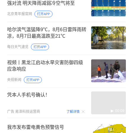
强对流 明天降雨减弱冷空气将至
北京青年报官网
打开APP
哈尔滨气温猛降9℃，8月6日雷阵雨转
凉，8月7日最高温跌至21℃
每日天气速览
打开APP
视频丨黑龙江启动水旱灾害防御四级
应急响应
央视新闻
打开APP
凭本人手机号确认！
00:09
广告
易泽科技运营商
了解详情
我市发布雷电黄色预警信号