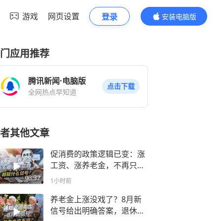
游戏
网页设置
登录
安装电脑版
内容更精彩
门应用推荐
腾讯新闻·电脑版
点击下载
全网热点早知道
者其他文章
促消费的政策逻辑已变：涨
工资、涨养老金，不再只盯
着你花钱了
03:32
1小时前
养老金上涨没戏了？8月新
信号给出明确答案，退休人