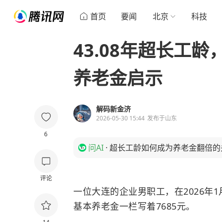
首页
要闻
北京
科技
43.08年超长工龄
养老金启示
解码新金济
2026-05-30 15:44
发布于
山东
6
问AI
·
超长工龄如何成为养老金翻倍的
评论
一位大连的企业男职工，在2026年
基本养老金一栏写着7685元。