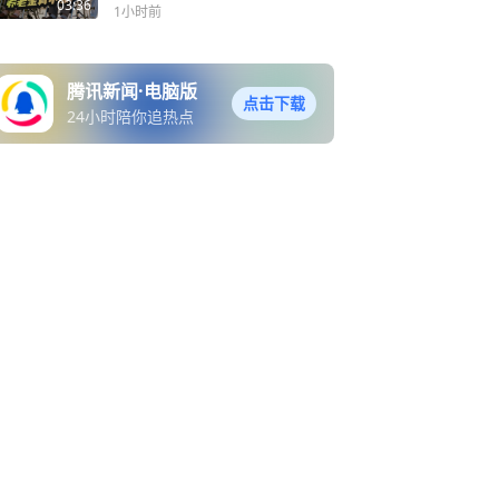
员别再瞎猜了
03:36
1小时前
腾讯新闻·电脑版
点击下载
24小时陪你追热点