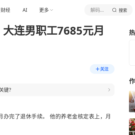
财经
AI
更多
解码新金济
搜索
，大连男职工7685元月
热
关注
作
关键？
1月办完了退休手续。
他的养老金核定表上，月