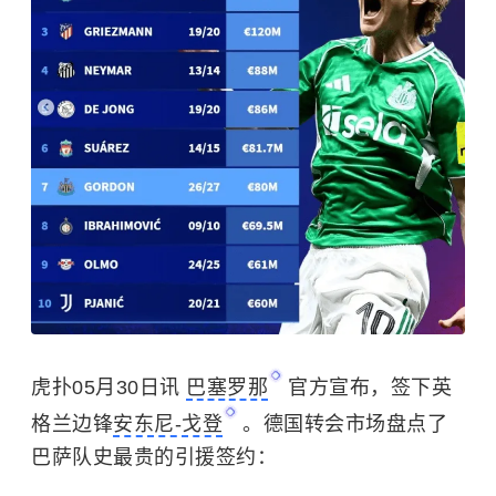
虎扑05月30日讯
巴塞罗那
官方宣布，签下英
格兰边锋
安东尼-戈登
。德国转会市场盘点了
巴萨队史最贵的引援签约：