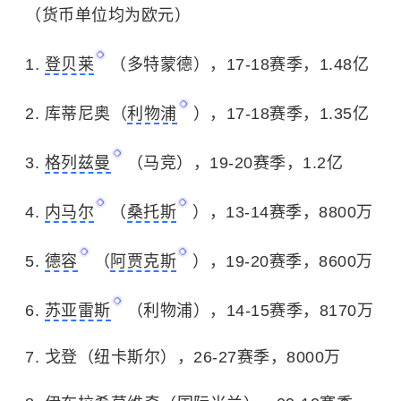
（货币单位均为欧元）
1.
登贝莱
（多特蒙德），17-18赛季，1.48亿
2. 库蒂尼奥（
利物浦
），17-18赛季，1.35亿
3.
格列兹曼
（马竞），19-20赛季，1.2亿
4.
内马尔
（
桑托斯
），13-14赛季，8800万
5.
德容
（
阿贾克斯
），19-20赛季，8600万
6.
苏亚雷斯
（利物浦），14-15赛季，8170万
7. 戈登（纽卡斯尔），26-27赛季，8000万