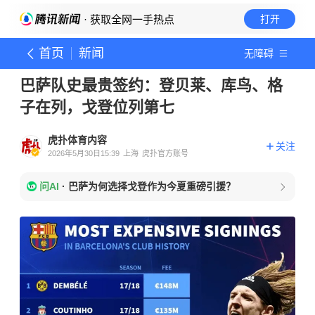
· 获取全网一手热点
打开
首页
新闻
无障碍
巴萨队史最贵签约：登贝莱、库鸟、格
子在列，戈登位列第七
虎扑体育内容
关注
2026年5月30日15:39
上海
虎扑官方账号
问AI
·
巴萨为何选择戈登作为今夏重磅引援？