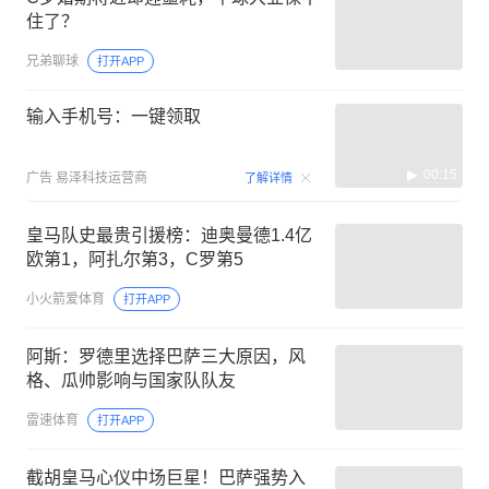
住了？
兄弟聊球
打开APP
输入手机号：一键领取
00:15
广告
易泽科技运营商
了解详情
皇马队史最贵引援榜：迪奥曼德1.4亿
欧第1，阿扎尔第3，C罗第5
小火箭爱体育
打开APP
阿斯：罗德里选择巴萨三大原因，风
格、瓜帅影响与国家队队友
雷速体育
打开APP
截胡皇马心仪中场巨星！巴萨强势入