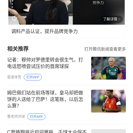
了解详情
调料产品认证，提升品牌竞争力
相关推荐
打开腾讯新闻查看更多
记者：穆帅对罗德里转会很生气，打
电话怒喷尝试压价的首席球探
雷速体育
打开APP
姆巴佩们站在前场等球，皇马却把做
饼的人送给了巴萨！这笔账，以后怎
么算？
曹老师评球
打开APP
C罗婚期将近却迎噩耗，千球大业保不