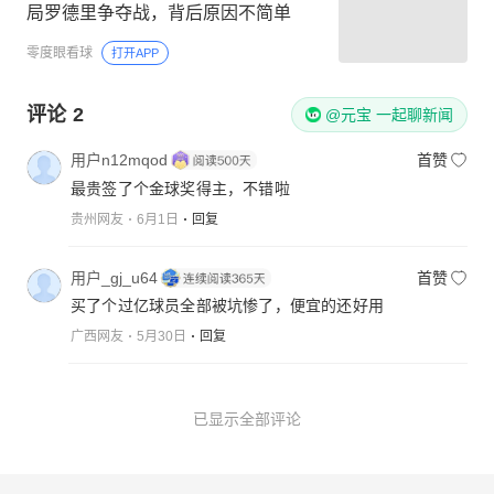
局罗德里争夺战，背后原因不简单
零度眼看球
打开APP
评论
2
@元宝 一起聊新闻
用户n12mqod
首赞
最贵签了个金球奖得主，不错啦
贵州网友
6月1日
回复
用户_gj_u64
首赞
买了个过亿球员全部被坑惨了，便宜的还好用
广西网友
5月30日
回复
已显示全部评论