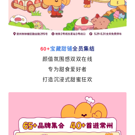
60+
宝藏甜铺
全员集结
颜值氛围感双双在线
专为甜食爱好者
打造沉浸式甜蜜狂欢