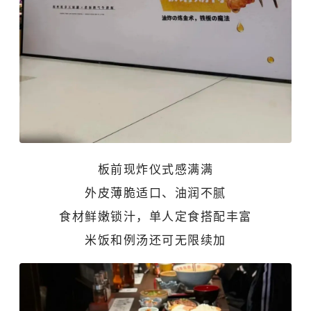
板前现炸仪式感满满
外皮薄脆适口、油润不腻
食材鲜嫩锁汁，单人定食搭配丰富
米饭和例汤还可无限续加