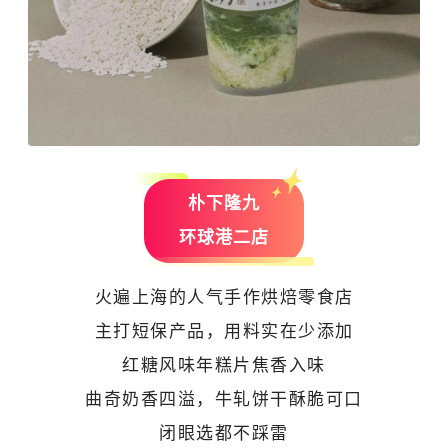
朴下隆九
环球港二店
火遍上海的人气手作烘焙零食店
主打短保产品，用料实在少添加
红糖风味年糕片焦香入味
曲奇奶香四溢，牛轧饼干酥脆可口
闭眼选都不踩雷