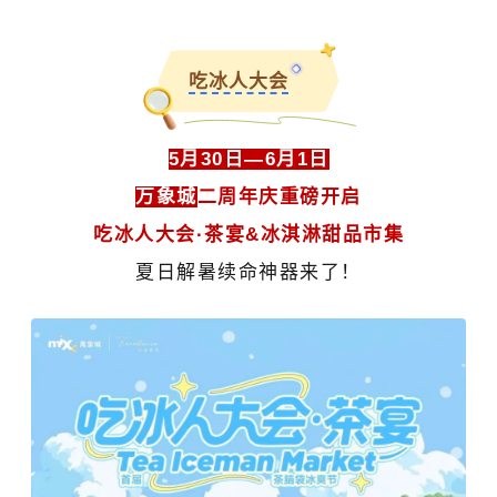
吃冰人大会
5月30日—6月1日
万象城
二周年庆重磅开启
吃冰人大会·茶宴&冰淇淋甜品市集
夏日解暑续命神器来了！