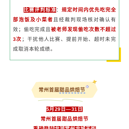
比赛评判标准
：
规定时间内优先吃完全
部泡饭及小菜者
且经裁判现场核对确认有
效；偷吃完成且
被老师发现偷吃次数不超过
3次
；干扰他人比赛、提前开始、超时未完
成取消本轮成绩。
常州首届
甜品烘焙节
5月29日—31日
常州首届甜品烘焙节
重磅登陆
龙湖常州龙城天街