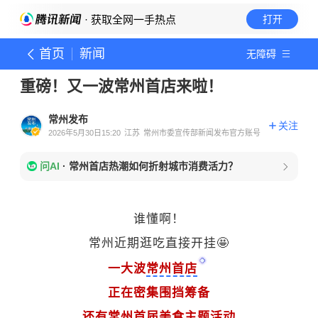
· 获取全网一手热点
打开
首页
新闻
无障碍
重磅！又一波常州首店来啦！
常州发布
关注
2026年5月30日15:20
江苏
常州市委宣传部新闻发布官方账号
问AI
·
常州首店热潮如何折射城市消费活力？
谁懂啊！
常州近期逛吃直接开挂
🤩
一大波
常州首店
正在密集围挡筹备
还有常州首届美食主题活动