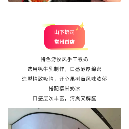
山下奶司
常州首店
特色游牧风手工酸奶
选用牦牛乳制作，口感醇厚绵密
造型精致吸睛，开心果树莓风味浓郁
搭配糯米奶冰
口感层次丰富，清爽又解腻