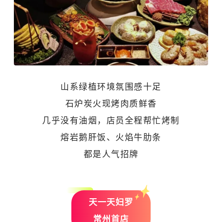
山系绿植环境氛围感十足
石炉炭火现烤肉质鲜香
几乎没有油烟，店员全程帮忙烤制
熔岩鹅肝饭、火焰牛肋条
都是人气招牌
天一天妇罗
常州首店