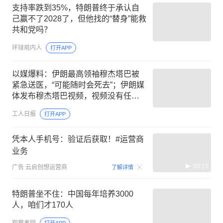
支持率跌到35%，特朗普终于承认自
己赢不了2028了，但他找的“替身”能救
共和党吗？
环球局内人
打开APP
以媒爆料：伊朗最高领袖穆杰塔巴被
紧急送医，“可能随时会死去”；伊朗媒
体发布穆杰塔巴视频，视频没有任何
说明，也没有具体时间和内容
工人日报
打开APP
凭本人手机号：验证后获取！#运营商
业务
00:15
广告
云启创想运营商
了解详情
特朗普坐不住：中国每年培养3000
人，咱们才170人
观察者网
打开APP