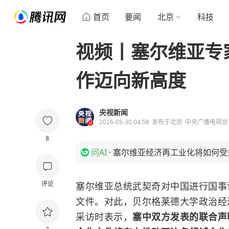
首页
要闻
北京
科技
视频丨塞尔维亚专
作迈向新高度
央视新闻
2026-05-30 04:58
发布于
北京
中央广播电视总
8
问AI
·
塞尔维亚经济再工业化将如何受
评论
塞尔维亚总统武契奇对中国进行国事
文件。对此，贝尔格莱德大学政治经
采访时表示，
塞中双方发表的联合声