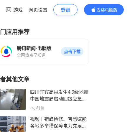
游戏
网页设置
登录
安装电脑版
内容更精彩
门应用推荐
腾讯新闻·电脑版
点击下载
全网热点早知道
者其他文章
四川宜宾高县发生4.9级地震
中国地震局启动四级应急响
应
-7小时前
视频丨错峰检修、智慧赋能
各地多举措保障电力充足供