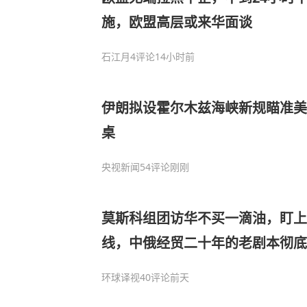
施，欧盟高层或来华面谈
石江月
4评论
14小时前
伊朗拟设霍尔木兹海峡新规瞄准美以
桌
央视新闻
54评论
刚刚
莫斯科组团访华不买一滴油，盯
线，中俄经贸二十年的老剧本彻底
环球译视
40评论
前天