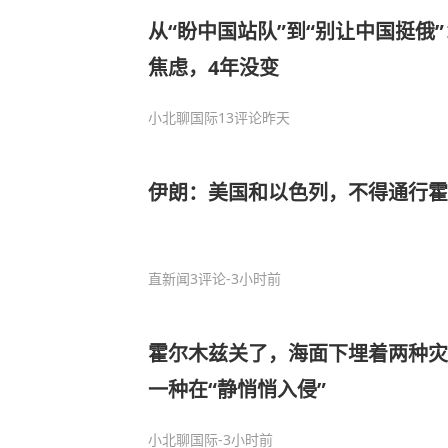
从“盼中国站队”到“别让中国挺俄
焦虑，4年没变
小北聊国际
13评论
昨天
伊朗：美国和以色列，不得通行霍
直新闻
3评论
-3小时前
霍尔木兹关了，海面下埋着两种灾
一种在“静悄悄入侵”
小北聊国际
-3小时前