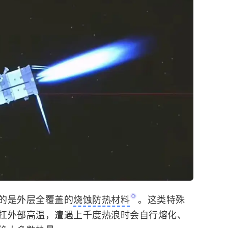
的是外层全覆盖的
烧蚀防热材料
。这类特殊
扛外部高温，遭遇上千度热浪时会自行熔化、