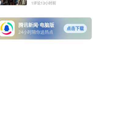
汗反恐考题依旧难解
1评论
13小时前
腾讯新闻·电脑版
点击下载
24小时陪你追热点