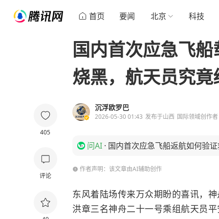
首页
要闻
北京
科技
国内首次应急飞船
烧黑，航天员究竟
沉浮欧罗巴
2026-05-30 01:43
发布于
山西
国际领域创作者
405
问AI
·
国内首次应急飞船返航如何验证
作者声明：该文章由AI辅助创作
评论
东风着陆场传来万众期盼的喜讯，神
洪章三名神舟二十一号乘组航天员平