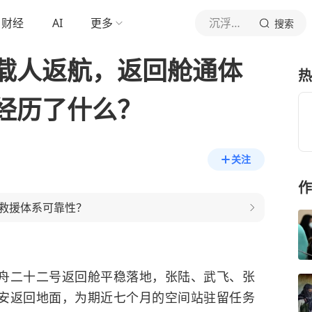
财经
AI
更多
沉浮欧罗巴
搜索
载人返航，返回舱通体
热
经历了什么？
关注
作
救援体系可靠性？
舟二十二号返回舱平稳落地，张陆、武飞、张
安返回地面，为期近七个月的空间站驻留任务