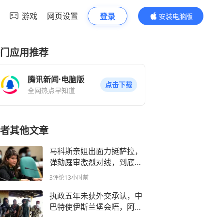
游戏
网页设置
登录
安装电脑版
内容更精彩
门应用推荐
腾讯新闻·电脑版
点击下载
全网热点早知道
者其他文章
马科斯亲姐出面力挺萨拉，
弹劾庭审激烈对线，到底谁
该为涉密资金的合规问题承
3评论
13小时前
担责任
执政五年未获外交承认，中
巴特使伊斯兰堡会晤，阿富