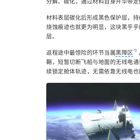
分解、碳化，通过材料自身升华带走
材料表层碳化后形成黑色保护层，持
烧蚀痕迹也就更为明显，这块黑乎乎
层。
返程途中最惊险的环节当属
黑障区
鞘，短暂切断飞船与地面的无线电通
续锁定舱体轨迹，无需依靠无线电也