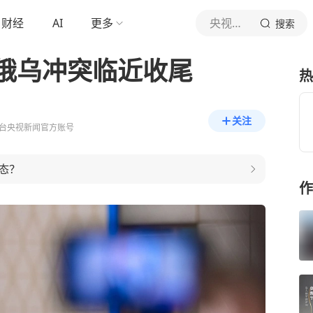
财经
AI
更多
央视新闻
搜索
俄乌冲突临近收尾
热
关注
台央视新闻官方账号
态？
作