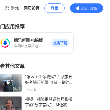
游戏
网页设置
登录
安装电脑版
内容更精彩
门应用推荐
腾讯新闻·电脑版
点击下载
全网热点早知道
者其他文章
“怎么个个像我妈？” 摩旅爱
好者骑行新疆 收获一路碎碎
念
00:49
-7小时前
视频丨视障钢琴调律师张振
宇的“数字盲杖”：AI让我看