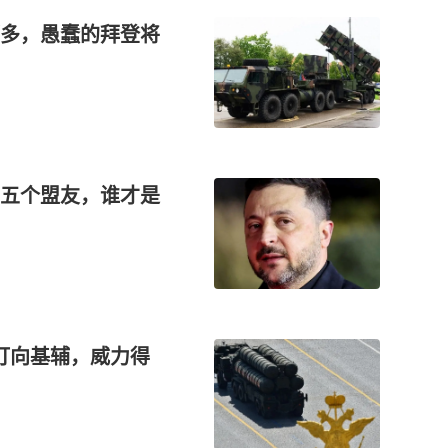
多，愚蠢的拜登将
五个盟友，谁才是
弹打向基辅，威力得