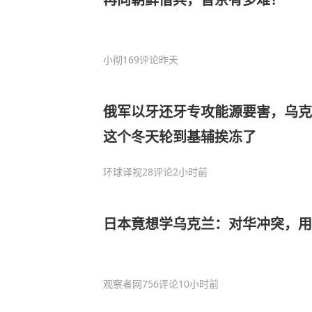
小彻
169评论
昨天
俄军以牙还牙专攻能源要害，乌克
这个冬天轮到基辅挨冻了
环球译视
28评论
2小时前
日本竟想学乌克兰：对华冲突，用
观察者网
756评论
10小时前