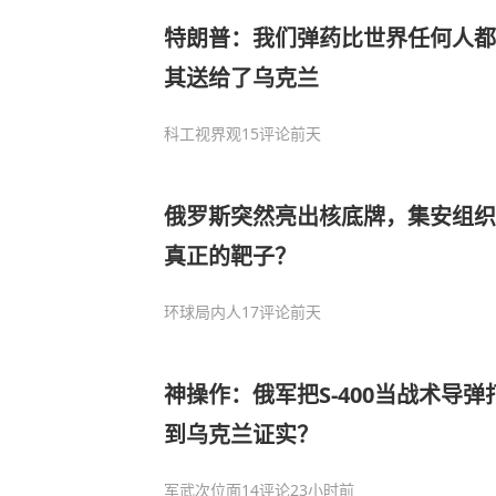
特朗普：我们弹药比世界任何人都
其送给了乌克兰
科工视界观
15评论
前天
俄罗斯突然亮出核底牌，集安组织
真正的靶子？
环球局内人
17评论
前天
神操作：俄军把S-400当战术导
到乌克兰证实？
军武次位面
14评论
23小时前