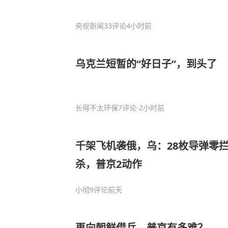
央视新闻
33评论
4小时前
乌克兰短暂的“好日子”，到头了
长得不太环保
7评论
-2小时前
千架飞机袭俄，乌：28枚导弹零
杀，普京2动作
小彻
9评论
前天
再向朝鲜借兵，普京有多难？