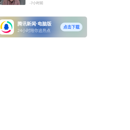
得更远
-7小时前
腾讯新闻·电脑版
点击下载
24小时陪你追热点