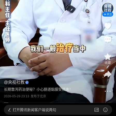
关注
评论
收藏
7
@
央视社教
长期靠泻药治便秘？小心肠道黏膜受损害！
2026-05-29 23:13
发布于
北京
打开
腾讯新闻客户端说两句