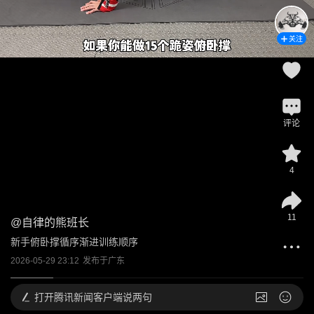
关注
评论
4
11
@
自律的熊班长
新手俯卧撑循序渐进训练顺序
2026-05-29 23:12
发布于
广东
打开
腾讯新闻客户端说两句