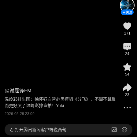
关注
271
24
54
@
谢霆锋FM
23
温岭彩排生图：徐怀钰白背心黑裤唱《分飞》，不蹦不跳反
而更好哭了温岭彩排直拍！Yuki
2026-05-29 23:09
打开
腾讯新闻客户端说两句