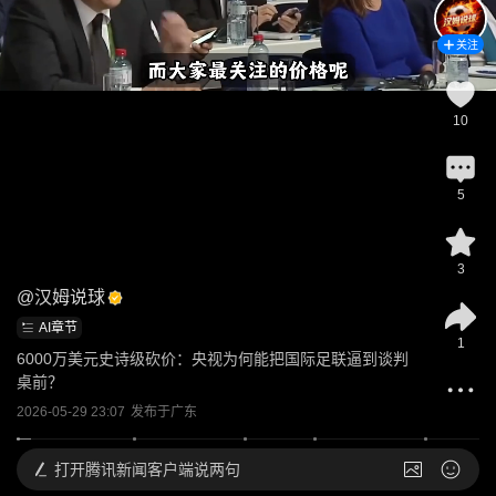
关注
10
5
3
@
汉姆说球
AI章节
1
6000万美元史诗级砍价：央视为何能把国际足联逼到谈判
桌前？
2026-05-29 23:07
发布于
广东
打开
腾讯新闻客户端说两句