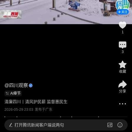
关注
1
3
收藏
@
四川观察
分享
AI章节
清廉四川丨清风护民薪 监督惠民生
2026-05-29 23:03
发布于
广东
打开
腾讯新闻客户端说两句