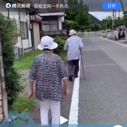
· 获取全网一手热点
打开
首页
视频
无障碍