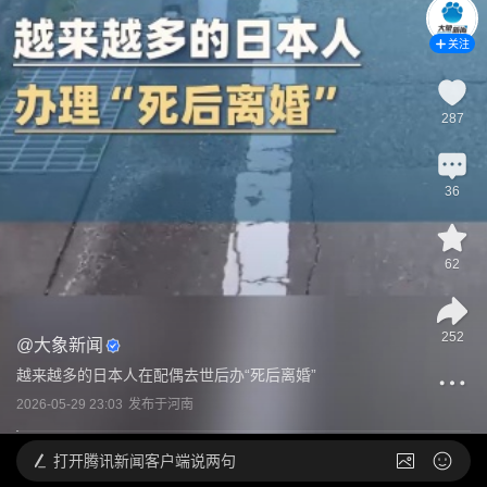
关注
287
36
62
252
@
大象新闻
越来越多的日本人在配偶去世后办“死后离婚”
2026-05-29 23:03
发布于
河南
打开
腾讯新闻客户端说两句