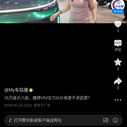
关注
3
评论
2
3
@
My车轱辘
35万级大六座，魏牌V9X实力比价格更不讲武德？
2026-05-29 23:02
发布于
广东
打开
腾讯新闻客户端说两句