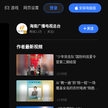
游戏
网页设置
登录
安装电脑版
内容更精彩
海南广播电视总台
关注
粉丝
2.2万
|
关注
1
作者最新视频
“少年突击队”国防科技夏令
营第二期结营
52
|
01:19
-5小时前
从“教一遍”到“陪一程”一场
覆盖全岛的农村电商“陪跑计
划”
6
|
02:01
-1小时前