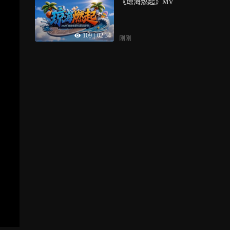
《琼海燃起》MV
109
|
02:34
刚刚