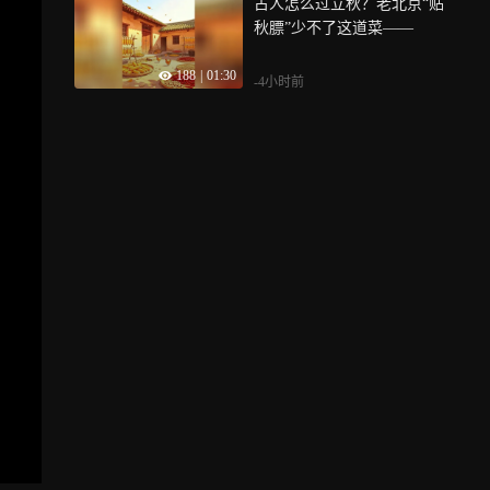
古人怎么过立秋？老北京“贴
秋膘”少不了这道菜——
188
|
01:30
-4小时前