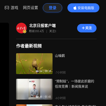
游戏
网页设置
登录
安装电脑版
内容更精彩
北京日报客户端
关注
粉丝
193.4万
|
关注
1
作者最新视频
山噪鹛
64
|
00:38
-7小时前
“预制娃”，一场彼此折磨的
低效竞赛｜新闻我来说
46
|
01:41
-6小时前