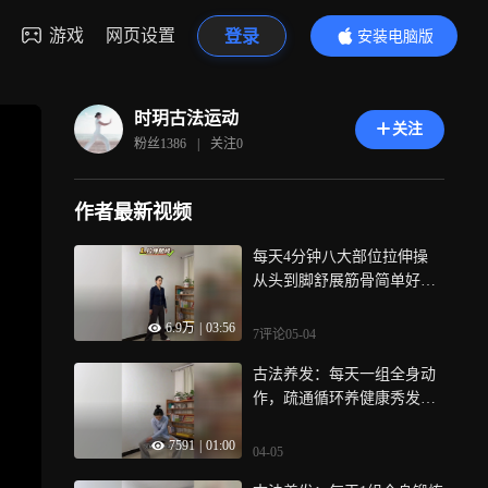
游戏
网页设置
登录
安装电脑版
内容更精彩
时玥古法运动
关注
粉丝
1386
|
关注
0
作者最新视频
每天4分钟八大部位拉伸操
从头到脚舒展筋骨简单好练
还能调整体态
6.9万
|
03:56
7评论
05-04
古法养发：每天一组全身动
作，疏通循环养健康秀发，
新手轻松跟练
7591
|
01:00
04-05