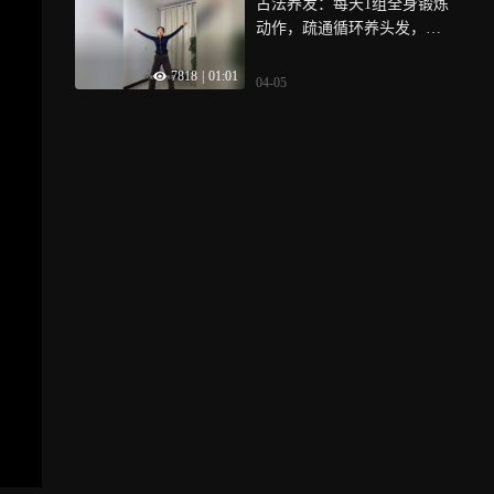
古法养发：每天1组全身锻炼
动作，疏通循环养头发，新
手易坚持
7818
|
01:01
04-05