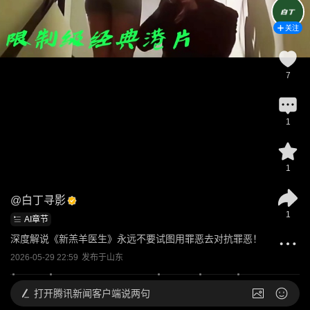
关注
7
1
1
@
白丁寻影
1
AI章节
深度解说《新羔羊医生》永远不要试图用罪恶去对抗罪恶！
2026-05-29 22:59
发布于
山东
打开
腾讯新闻客户端说两句