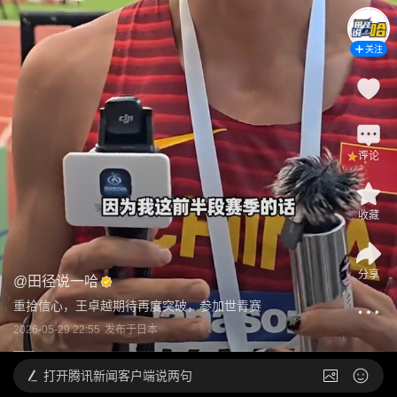
关注
评论
收藏
分享
@
田径说一哈
重拾信心，王卓越期待再度突破，参加世青赛
2026-05-29 22:55
发布于
日本
打开
腾讯新闻客户端说两句