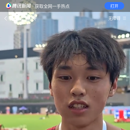
· 获取全网一手热点
打开
首页
视频
无障碍