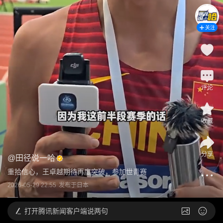
关注
评论
收藏
分享
@
田径说一哈
重拾信心，王卓越期待再度突破，参加世青赛
2026-05-29 22:55
发布于
日本
打开
腾讯新闻客户端说两句