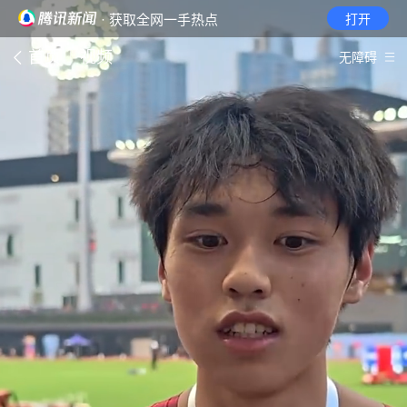
· 获取全网一手热点
打开
首页
视频
无障碍