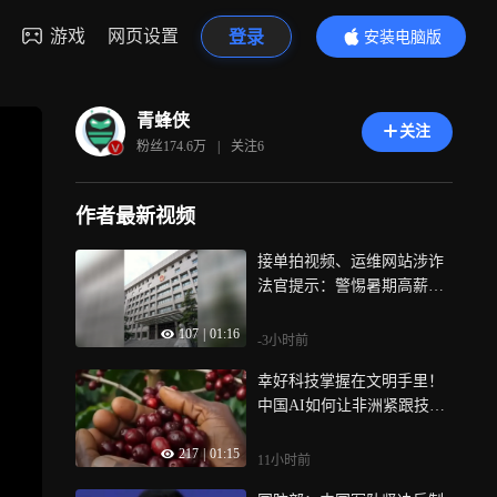
游戏
网页设置
登录
安装电脑版
内容更精彩
青蜂侠
关注
粉丝
174.6万
|
关注
6
作者最新视频
接单拍视频、运维网站涉诈
法官提示：警惕暑期高薪兼
职陷阱
107
|
01:16
-3小时前
幸好科技掌握在文明手里！
中国AI如何让非洲紧跟技术
革命助力当地农民，开源的
217
|
01:15
意义在此刻具现
11小时前