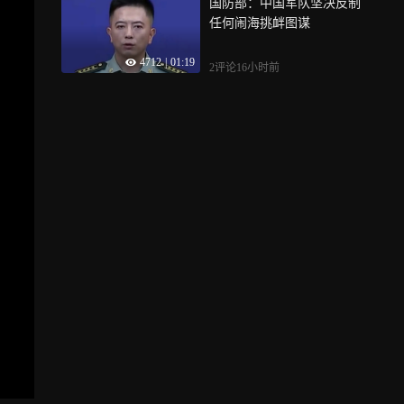
国防部：中国军队坚决反制
任何闹海挑衅图谋
4712
|
01:19
2评论
16小时前