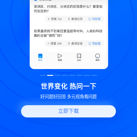
致
世界变化 热问一下
好问题好回答 多元视角看问题
立即下载