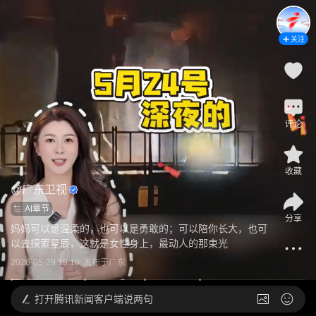
关注
评论
收藏
@
广东卫视
AI章节
分享
妈妈可以是温柔的，也可以是勇敢的；可以陪你长大，也可
以去探索星辰，这就是女性身上，最动人的那束光
2026-05-29 19:10
发布于
广东
打开
腾讯新闻客户端说两句