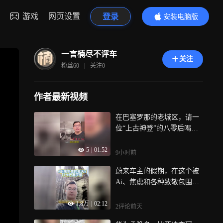
游戏
网页设置
登录
安装电脑版
内容更精彩
一言楠尽不评车
关注
粉丝
60
|
关注
0
作者最新视频
在巴塞罗那的老城区，请一
位“上古神登”的八零后喝一
杯咖啡，@一言楠尽不评车
5
|
01:52
9小时前
蔚来车主的假期，在这个被
Ai、焦虑和各种致敬包围的
时代，所有人都值得来一趟
1.8万
|
02:12
巴塞罗那，去看看，在塔
2评论
前天
顶，我问了高迪一个怎样的