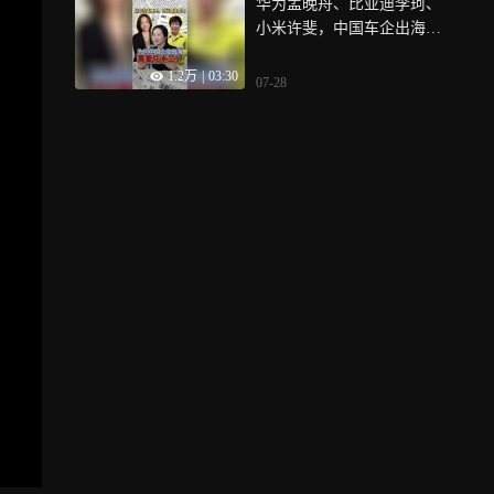
华为孟晚舟、比亚迪李珂、
问题？
小米许斐，中国车企出海为
何频现女性高管？从柔性破
1.2万
|
03:30
冰、外柔内刚到跨文化转
07-28
译，她们以高阶英语与坚韧
人设重构全球信任，不仅是
业务执行者，更是走向全球
舞台的“超级外交官”