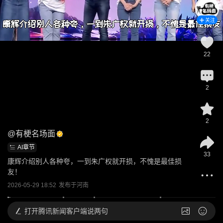
关注
22
2
2
@
有梗名场面
AI章节
33
康辉介绍别人各种夸，一到朱广权就开损，不愧是最佳损
友！
2026-05-29 18:52
发布于
河南
打开
腾讯新闻客户端说两句