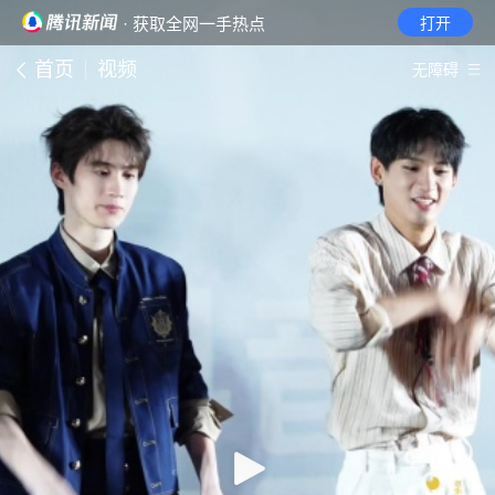
· 获取全网一手热点
打开
首页
视频
无障碍