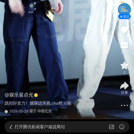
关注
评论
1
分享
@
娱乐星点光
跳的好卖力！姚琛边天扬 cha枪火摇
2026-05-29 摄于 中国北京
打开
腾讯新闻客户端说两句