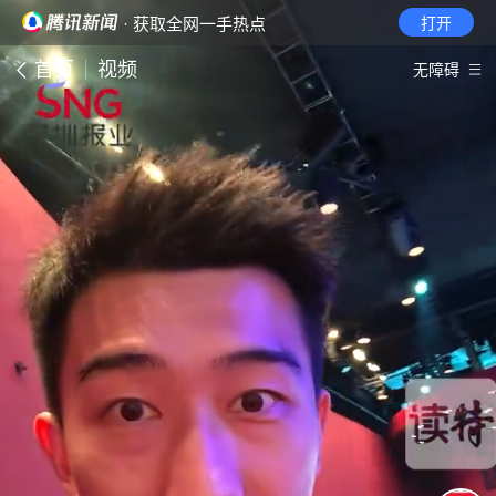
· 获取全网一手热点
打开
首页
视频
无障碍