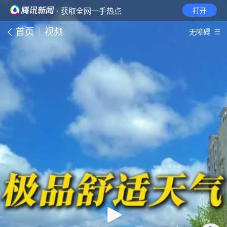
· 获取全网一手热点
打开
首页
视频
无障碍