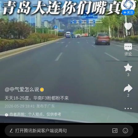
关注
13
评论
3
@
中气爱怎么说
2
天天18-25度，华南F3盼都盼不来
2026-05-29 18:41
发布于
广东
作者声明：个人观点，仅供参考
打开
腾讯新闻客户端说两句