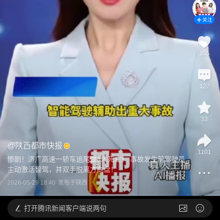
关注
155
127
33
@
陕西都市快报
1101
惨剧！济广高速一轿车追尾致3人死亡！ 事故发生前驾驶员
主动激活智驾，并双手脱离方向盘！
2026-05-29 18:40
发布于
陕西
打开
腾讯新闻客户端说两句