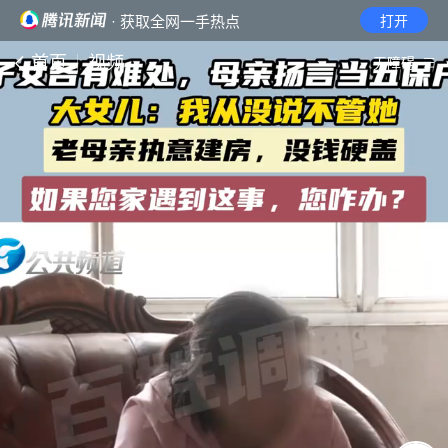
· 获取全网一手热点
打开
首页
视频
无障碍