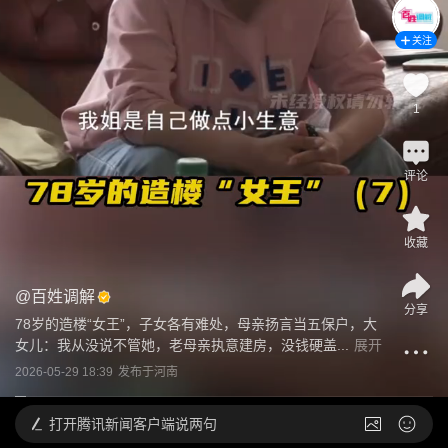
关注
1
评论
收藏
@
百姓调解
分享
78岁的造楼“女王”，子女各有难处，母亲扬言当五保户，大
女儿：我从没说不管她，老母亲执意建房，没钱硬盖...
展开
2026-05-29 18:39
发布于
河南
打开
腾讯新闻客户端说两句