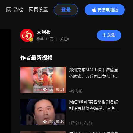
游戏
网页设置
登录
安装电脑版
内容更精彩
大河报
关注
粉丝
51.1万
|
关注
0
作者最新视频
郑州京东MALL携手海信爱
心助农，万斤西瓜免费派送
户外劳动者 近日，郑州京东
468
|
01:01
MALL联合海信开展爱心助
-4小时前
农公益活动，不仅在开封尉
网红“峰哥”实名举报知名编
氏县采购一万斤西瓜，帮助
剧汪海林偷税漏税，汪海林
瓜农解决西瓜销路，还将这
回应：某些网红为了流量炒
些西瓜免费派送环卫工、外
748
|
01:16
作，该事件仅处于举报受理
卖骑手等高温环境下工作的
1评论
11小时前
阶段，暂无官方调查结论
户外劳动者，店长在接受采