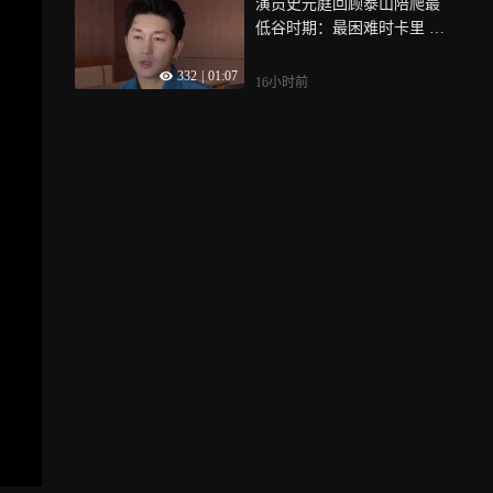
演员史元庭回顾泰山陪爬最
访时表示，会把这类公益活
低谷时期：最困难时卡里 只
动持续传递下去
剩2万元，眼看坐吃山空
332
|
01:07
16小时前