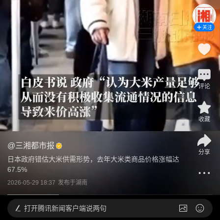
关注
评论
收藏
@
三湘都市报
分享
日本政府错估大米供需形势，去年大米类商品价格涨幅达
67.5%
2026-05-29 18:37
发布于
湖南
打开
腾讯新闻客户端说两句