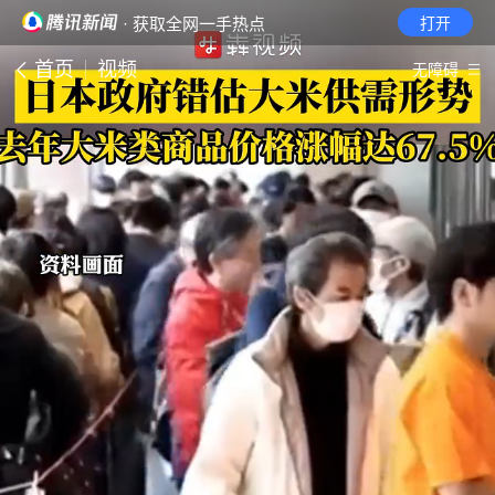
· 获取全网一手热点
打开
首页
视频
无障碍