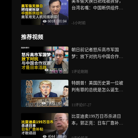
美军偷天换日把戏被拆穿，
台湾名嘴：中国断供组件，
美军用无人机彻底歇菜
6018
|
01:04
-1小时前
推荐视频
朝日前记者怒斥高市军国
梦：放下对抗与中国合作双
赢，才是日本唯一的活路
426
|
02:50
1评论
刚刚
特朗普！美国历史第一位被
判有罪的总统是怎么诞生
的？
7.6万
|
07:43
11评论
07-27
比亚迪卖199万日币杀进日
本，郭正亮：日车厂靠补贴
才敢迎战
4044
|
00:46