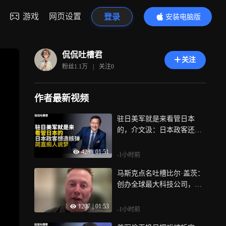
游戏
网页设置
登录
安装电脑版
内容更精彩
侃侃吐槽君
关注
粉丝
1.1万
|
关注
0
作者最新视频
驻日美军就是来看管日本
的，介文汲：日本政客还想
造核弹简直痴人说梦
428
|
01:51
-1小时前
马斯克点名吐槽比尔·盖茨：
创办全球最大科技公司，但
他完全不懂科学
1207
|
01:53
-1小时前