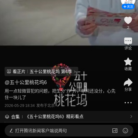
关注
2
评论
收藏
看正片
五十公里桃花坞 第6季
@
五十公里桃花坞6
分享
用一点轻微冒犯的问题，把生分“炸”开，单间还没分，心先
住一块儿了
2026-05-29 18:34
发布于
北京
《五十公里桃花坞6》精彩看点
合集
打开
腾讯新闻客户端说两句