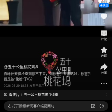
关注
1
评论
收藏
@
五十公里桃花坞6
分享
袁咏仪安保检查到停不下来，到徐志胜直接略过，徐志胜：
我是被“免检”了吗？
2026-05-29 18:33
发布于
北京
五十公里桃花坞 第6季
看正片
打开
腾讯新闻客户端说两句