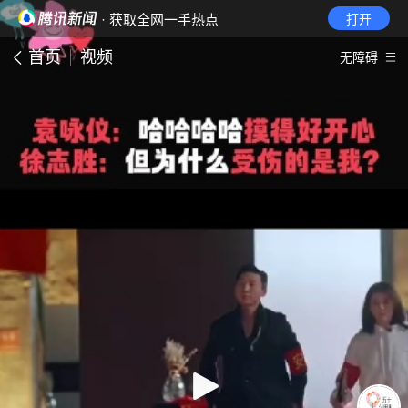
· 获取全网一手热点
打开
首页
视频
无障碍