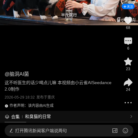
关注
68
6
23
@
脑洞AI菌
这不听医生的话少喝点儿嘛 本视频由小云雀AISeedance 
2.0制作
24
2026-05-29 18:32
发布于
重庆
作者声明：该内容由AI生成
和臭猫的日常
合集
打开
腾讯新闻客户端说两句