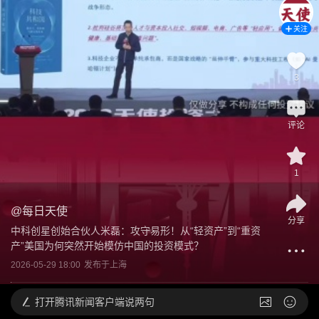
关注
3
评论
1
@
每日天使
分享
中科创星创始合伙人米磊：攻守易形！从“轻资产”到“重资
产”美国为何突然开始模仿中国的投资模式？
2026-05-29 18:00
发布于
上海
打开
腾讯新闻客户端说两句