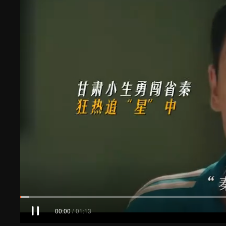
00:00
/
01:13