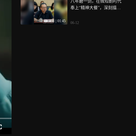
八年磨一剑，在微短剧时代
奉上“精神大餐”，深刻描摹
社会变迁中的人间万象
408
|
01:45
06-12