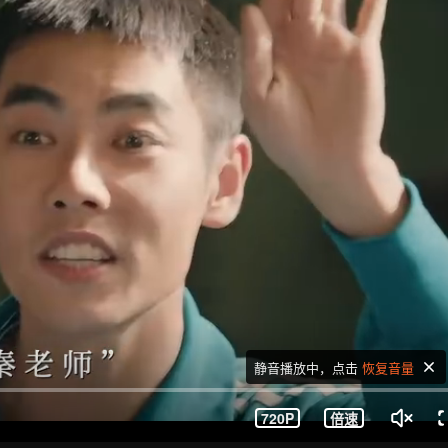
静音播放中，点击
恢复音量
720P
倍速