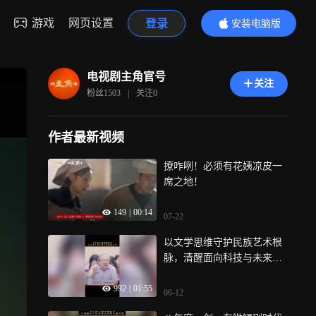
游戏
网页设置
登录
安装电脑版
内容更精彩
电视剧主角官号
关注
粉丝
1503
|
关注
0
作者最新视频
撩咋咧！必须有花姨凉皮一
席之地！
149
|
00:14
07-22
以文学思维守护民族艺术根
脉，清醒面向科技与未来的
对话
992
|
01:55
06-12