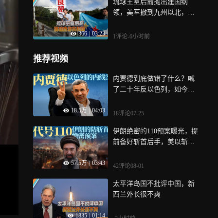
琉球王室后裔抛出建国纲
领，美军撤到九州以北，琉
球建自治共和国
366
|
03:23
1评论
-6小时前
推荐视频
内贾德到底做错了什么？喊
了二十年反以色列，如今却
被扣上摩萨德间谍帽子？
18.5万
|
04:03
18评论
07-25
伊朗绝密的110预案曝光，提
前备好斩首后手，美以斩首
计划彻底失效
57.5万
|
03:43
42评论
08-01
太平洋岛国不批评中国，新
西兰外长很不爽
1835
|
01:14