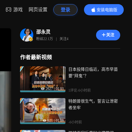
游戏
网页设置
登录
安装电脑版
内容更精彩
邵永灵
关注
粉丝
22.1万
|
关注
4
作者最新视频
日本投降日临近，高市早苗
要“拜鬼”？
2627
|
01:03
1评论
-6小时前
特朗普很生气，誓言让泄密
者坐牢
621
|
01:18
-6小时前