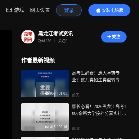
游戏
网页设置
登录
安装电脑版
内容更精彩
黑龙江考试资讯
关注
粉丝
879
|
关注
0
作者最新视频
高考生必看！想大学转专
业？这几类招生类型转专业
会受限
968
|
01:01
前天
家长必看！2026黑龙江高考1
000余所大学投档分真实排位
出炉！【历史类】按分数从
415
|
02:16
高到低
08-02