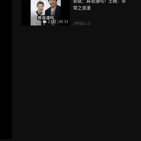
郭斌：算浪漫吗？王楠：非
常之浪漫
2.1万
|
01:13
1评论
02-27