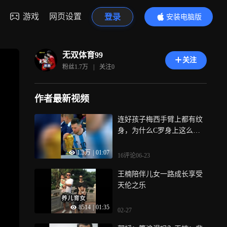
游戏
网页设置
登录
安装电脑版
内容更精彩
无双体育99
关注
粉丝
1.7万
|
关注
0
作者最新视频
连好孩子梅西手臂上都有纹
身，为什么C罗身上这么干
净？
1.3万
|
01:07
16评论
06-23
王楠陪伴儿女一路成长享受
天伦之乐
8514
|
01:35
02-27