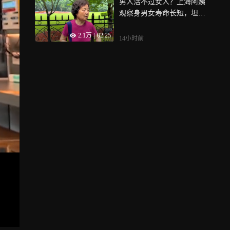
男人活不过女人？上海阿姨
观察身男女寿命长短，坦言
两点原因
2.1万
|
02:25
14小时前