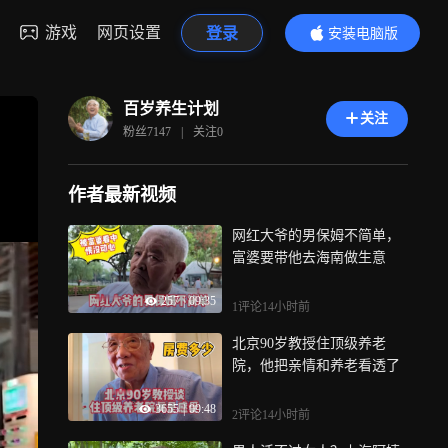
游戏
网页设置
登录
安装电脑版
内容更精彩
百岁养生计划
关注
粉丝
7147
|
关注
0
作者最新视频
网红大爷的男保姆不简单，
富婆要带他去海南做生意
257
|
09:35
1评论
14小时前
北京90岁教授住顶级养老
院，他把亲情和养老看透了
3655
|
09:48
2评论
14小时前