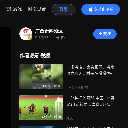
游戏
网页设置
登录
安装电脑版
内容更精彩
广西新闻频道
关注
粉丝
5.8万
|
关注
0
作者最新视频
一场洪涝，席卷家园，洪水
退去30天，村子在慢慢“好起
来”
58
|
06:07
1评论
-4小时前
一分钟打入两球 中国U17男
足2:1逆转勒沃库森U17队
245
|
01:06
昨天