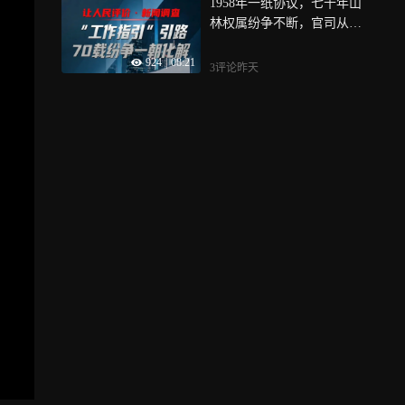
1958年一纸协议，七十年山
林权属纷争不断，官司从基
层打到高院，一地判决刚
924
|
08:21
下，另一地争议又起，今
3评论
昨天
年，《广西山林权属纠纷调
处工作指引》出台，戳长视
频，看崇左当地政府如何“新
官理旧账”，根据“工作指引”
打开这个矛盾死结