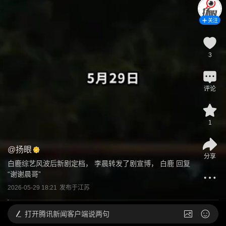
关注
3
评论
1
@
扬眼
分享
白鹿综艺风波后新剧定档， 李晨转发了剧宣博， 白鹿 回复
“谢谢晨哥”
2026-05-29 18:21
发布于
江苏
打开
腾讯新闻客户端说两句